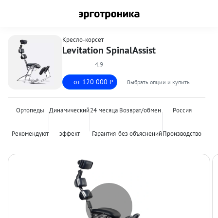
Кресло-корсет
Levitation SpinalAssist
4.9
от 120 000
Выбрать опции и купить
₽
Ортопеды
Динамический
24 месяца
Возврат/обмен
Россия
Рекомендуют
эффект
Гарантия
без объяснений
Производство