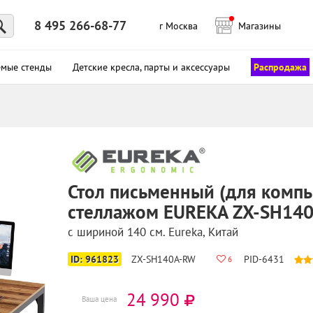
8 495 266-68-77
г Москва
Магазины
месяц с бесплатной рассрочкой на 4 месяца
емые стенды
Детские кресла, парты и аксессуары
Распродажа
Стол письменный (для компь
стеллажом EUREKA ZX-SH14
с шириной 140 см
.
Eureka
, Китай
ID: 961823
ZX-SH140A-RW
PID-6431
6
24 990
Ваша цена