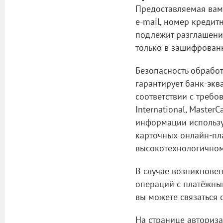
Предоставляемая вам
e-mail, номер кредит
подлежит разглашени
только в зашифрован
Безопасность обрабо
гарантирует банк-экв
соответствии с требо
International, Master
информации использу
карточных онлайн-пл
высокотехнологичном
В случае возникнове
операций с платёжны
вы можете связаться 
На странице авториза