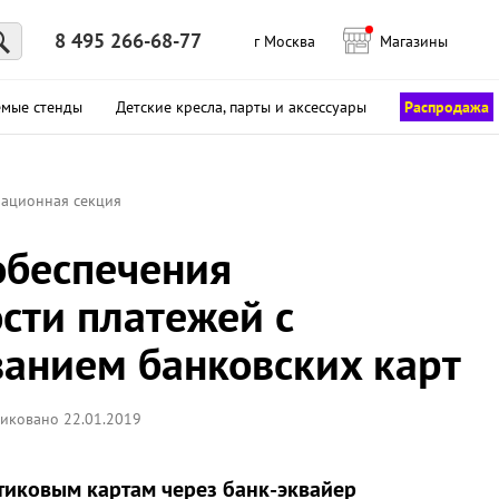
8 495 266-68-77
г Москва
Магазины
емые стенды
Детские кресла, парты и аксессуары
Распродажа
ационная секция
обеспечения
сти платежей с
ванием банковских карт
иковано 22.01.2019
тиковым картам через банк-эквайер