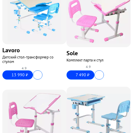
Lavoro
Sole
Детский стол-трансформер со
Комплект парта и стул
стулом
4.9
4.9
13 990
7 490
₽
₽