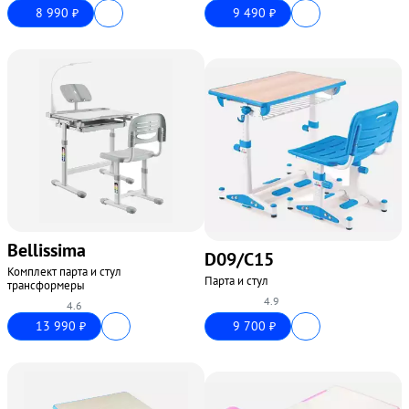
8 990
9 490
₽
₽
Bellissima
D09/C15
Комплект парта и стул
Парта и стул
трансформеры
4.9
4.6
13 990
9 700
₽
₽