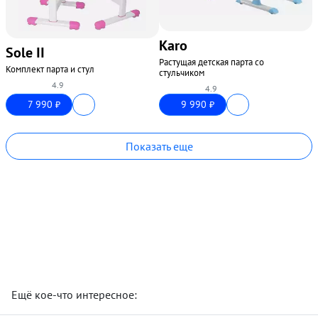
Karo
Sole II
Растущая детская парта со
Комплект парта и стул
стульчиком
4.9
4.9
7 990
9 990
₽
₽
Показать еще
Ещё кое-что интересное: