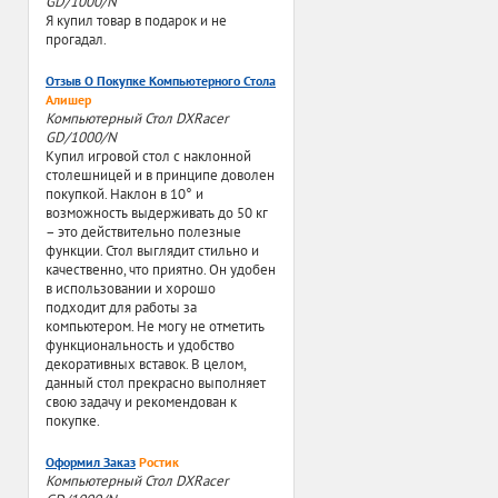
GD/1000/N
Я купил товар в подарок и не
прогадал.
Отзыв О Покупке Компьютерного Стола
Алишер
Компьютерный Стол DXRacer
GD/1000/N
Купил игровой стол с наклонной
столешницей и в принципе доволен
покупкой. Наклон в 10° и
возможность выдерживать до 50 кг
– это действительно полезные
функции. Стол выглядит стильно и
качественно, что приятно. Он удобен
в использовании и хорошо
подходит для работы за
компьютером. Не могу не отметить
функциональность и удобство
декоративных вставок. В целом,
данный стол прекрасно выполняет
свою задачу и рекомендован к
покупке.
Оформил Заказ
Ростик
Компьютерный Стол DXRacer