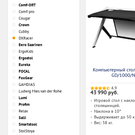
Comf-ORT
Comf-pro
Cougar
Crown
Cubby
DXRacer
Eero Saarinen
ErgoKids
Ergostol
Eureka
Компьютерный стол
FOCAL
GD/1000/
FoxGear
GAMDIAS
4.9
Ludwig Mies van der Rohe
43 990 руб.
Lumi
Игровой стол с накл
Profim
столешницей.
Relax
Наклона в 10°
Выдерживает до 50 кг
Salli
Вес: 38 кг.
Smartstool
StolStoya