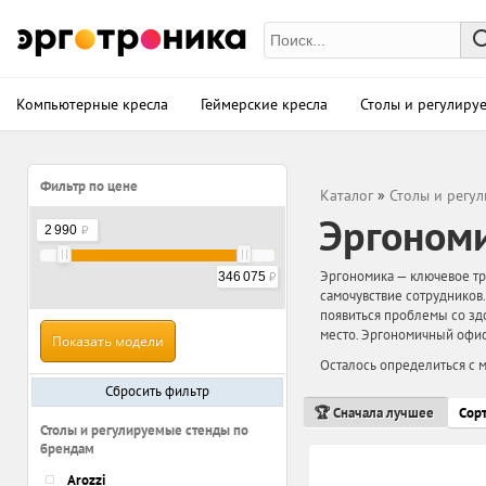
Компьютерные кресла
Геймерские кресла
Столы и регулиру
Фильтр по цене
Каталог
»
Столы и регу
Эргономи
2 990
Эргономика — ключевое тре
346 075
самочувствие сотрудников
появиться проблемы со зд
место. Эргономичный офис
Осталось определиться с м
Сбросить фильтр
🏆 Сначала лучшее
Сор
Столы и регулируемые стенды по
брендам
Arozzi