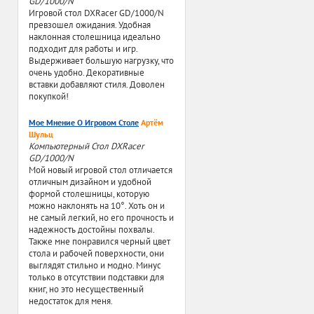
GD/1000/N
Игровой стол DXRacer GD/1000/N
превзошел ожидания. Удобная
наклонная столешница идеально
подходит для работы и игр.
Выдерживает большую нагрузку, что
очень удобно. Декоративные
вставки добавляют стиля. Доволен
покупкой!
Мое Мнение О Игровом Столе
Артём
Шульц
Компьютерный Стол DXRacer
GD/1000/N
Мой новый игровой стол отличается
отличным дизайном и удобной
формой столешницы, которую
можно наклонять на 10°. Хоть он и
не самый легкий, но его прочность и
надежность достойны похвалы.
Также мне понравился черный цвет
стола и рабочей поверхности, они
выглядят стильно и модно. Минус
только в отсутствии подставки для
книг, но это несущественный
недостаток для меня.