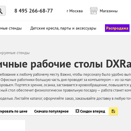
8 495 266-68-77
г Москва
Магазины
емые стенды
Детские кресла, парты и аксессуары
Распродажа
лируемые стенды
чные рабочие столы DXRa
бование к любому рабочему месту. Важно, чтобы персоналу было удобно выпол
. Офисные работники большую часть дня проводят за компьютером — из-за мало
оровьем. Портятся зрение, осанка, застаивается кровообращение, повышается
ный стол обеспечит физиологически правильную посадку — работа станет ком
оделью. Листайте каталог, оформляйте заказ, заказывайте доставку в любую то
тировать по цене
Сначала популярное
💥 Скидки вперед