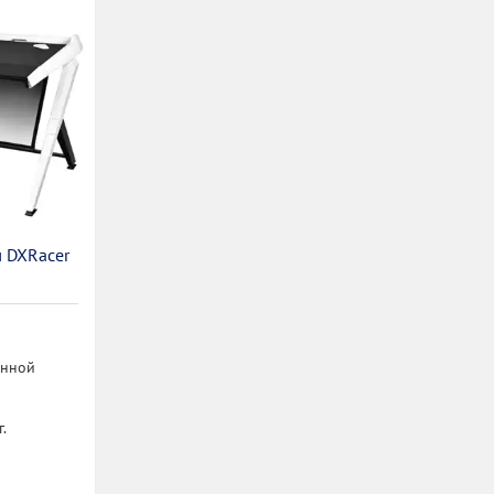
 DXRacer
N
онной
.