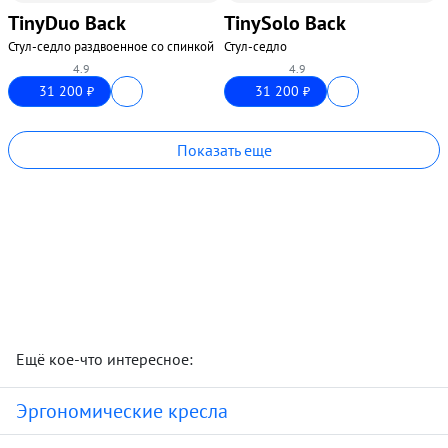
TinyDuo Back
TinySolo Back
Стул-седло раздвоенное со спинкой
Стул-седло
4.9
4.9
31 200
31 200
₽
₽
Показать еще
Ещё кое-что интересное:
Эргономические кресла