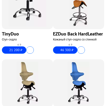
TinyDuo
EZDuo Back HardLeather
Стул-седло
Кожаный стул-седло со спинкой
4.9
4.9
21 200
46 300
₽
₽