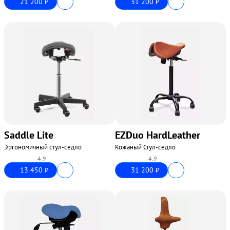
21 200
31 200
₽
₽
Saddle Lite
EZDuo HardLeather
Эргономичный стул-седло
Кожаный Стул-седло
4.9
4.9
13 450
31 200
₽
₽