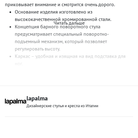
приковывает внимание и смотрится очень дорого.
Основание изделия изготовлено из
высококачественной хромированной стали.
Читать дальше
Концепция барного поворотного стула
предусматривает специальный поворотно-
подъемный механизм, который позволяет
регулировать высоту.
Каркас – удобная и изящная на вид подставка для
ног.
Сиденье барного стула из кожи и шпонированной
благородным орехом фанеры. Несмотря на
утонченность линий и вытянутость корпуса модель
является очень устойчивой, прочной и долговечной.
lapalma
Она украсит любой бар, подчеркнет стиль
Дизайнерские стулья и кресла из Италии
оформления гостиной и придаст им изящной
функциональности.
Размеры