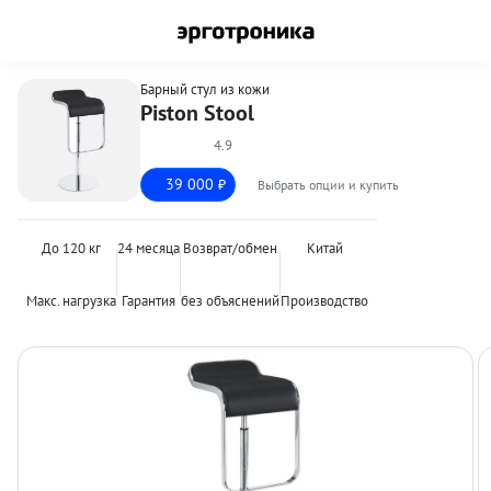
Барный стул из кожи
Piston Stool
4.9
39 000
Выбрать опции и купить
₽
До 120 кг
24 месяца
Возврат/обмен
Китай
Макс. нагрузка
Гарантия
без объяснений
Производство