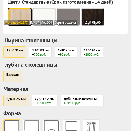
Цвет / Стандартные (Срок изготовления - 14 дней)
я лэйкленд светлая
H1277
Белый шагрень
W1000
Серый асфальт
Дуб Термо
H1199
Ширина столешницы
120*70 см
120*80 см
140*70 см
160*80 см
+
+
+
700 руб.
90 руб.
2800 руб.
Глубина столешницы
Базовая
Материал
ЛДСП 25 мм
ЛДСП 32 мм
Дуб цельноламельный 40 мм
+
+
16900 руб.
89900 руб.
Форма