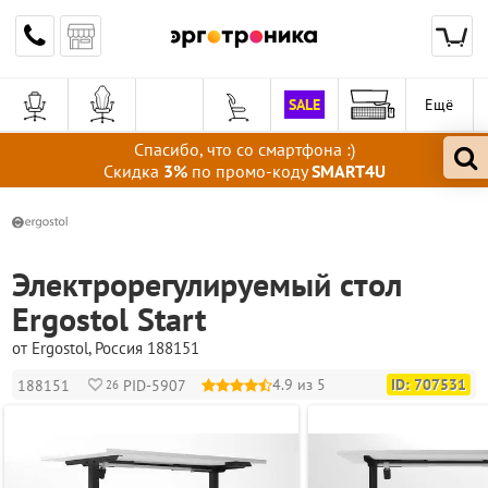
SALE
Ещё
Спасибо, что со смартфона :)
Скидка
3%
по промо-коду
SMART4U
Электрорегулируемый стол
Ergostol Start
от
Ergostol
, Россия
188151
4.9 из 5
ID: 707531
188151
PID-5907
26