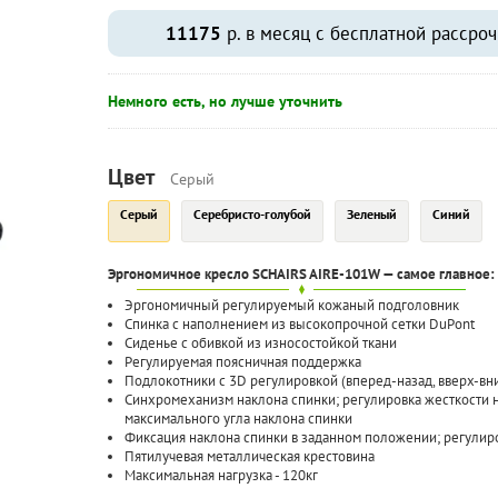
11175
р. в месяц с бесплатной рассроч
Немного есть, но лучше уточнить
Цвет
Серый
Серый
Серебристо-голубой
Зеленый
Синий
Эргономичное кресло SCHAIRS AIRE-101W — самое главное:
Эргономичный регулируемый кожаный подголовник
Спинка с наполнением из высокопрочной сетки DuPont
Сиденье с обивкой из износостойкой ткани
Регулируемая поясничная поддержка
Подлокотники с 3D регулировкой (вперед-назад, вверх-вни
Синхромеханизм наклона спинки; регулировка жесткости н
максимального угла наклона спинки
Фиксация наклона спинки в заданном положении; регулир
Пятилучевая металлическая крестовина
Максимальная нагрузка - 120кг