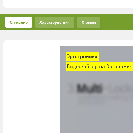
Описание
Характеристики
Отзывы
Эрготроника
Видео-обзор на Эргономич