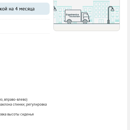
Самовывоз
Бесплатно
Доставка
кой на 4 месяца
Бесплатно
з, вправо-влево)
аклона спинки; регулировка
овка высоты сиденья