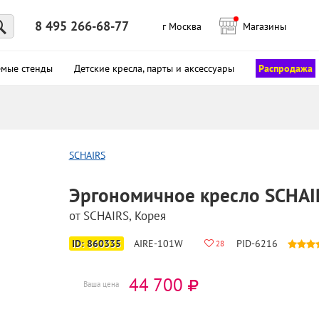
8 495 266-68-77
г Москва
Магазины
 месяц с бесплатной рассрочкой на 4 месяца
емые стенды
Детские кресла, парты и аксессуары
Распродажа
SCHAIRS
Эргономичное кресло SCHAI
от
SCHAIRS
, Корея
ID: 860335
AIRE-101W
PID-6216
28
44 700
Ваша цена