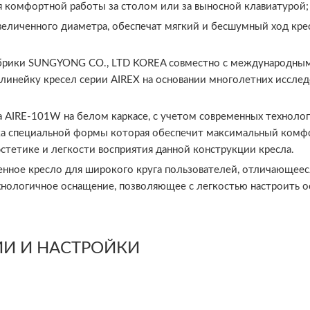
я комфортной работы за столом или за выносной клавиатурой;
увеличенного диаметра, обеспечат мягкий и бесшумный ход кр
брики SUNGYONG CO., LTD KOREA совместно с международным
ю линейку кресел серии AIREX на основании многолетних иссле
 AIRE-101W на белом каркасе, с учетом современных технолог
ка специальной формы которая обеспечит максимальный комфо
стетике и легкости восприятия данной конструкции кресла.
енное кресло для широкого круга пользователей, отличающеес
ологичное оснащение, позволяющее с легкостью настроить ос
И И НАСТРОЙКИ