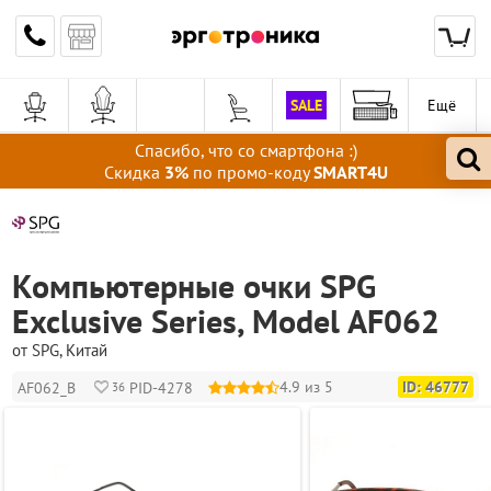
SALE
Ещё
Спасибо, что со смартфона :)
Скидка
3%
по промо-коду
SMART4U
Компьютерные очки SPG
Exclusive Series, Model AF062
от
SPG
, Китай
4.9 из 5
ID: 46777
AF062_B
PID-4278
36