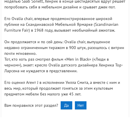
моделью Saab Sonett, Хенрик в конце шестидесятых вдруг решает
попробовать себя в мебельном дизайне и срывает джек-пот.
Его Ovalia chair, впервые продемонстрированное широкой
публике на Скандинавской Мебельной Ярмарке (Scandinavian
Furniture Fair) в 1968 году, вызывает необычайный ажиотаж.
Он продолжается и по сей день: Ovalia chair, выпущенное
недавно ограниченным тиражом в 900 штук, разошлось с витрин
почти мгновенно.
Тот, кто хоть раз смотрел фильм «Men in Black» («Люди в
черном»), знает: кресло Ovalia датского дизайнера Хенрика Тор-
Ларсена не нуждается в представлении.
Его оценил Агент J в исполнении Уилла Смита, а вместе с ним и
весь мир, который продолжает гоняться за этим культовым
предметом мебели без малого уже 45 лет.
Вам понравился этот раздел?
Да
Нет