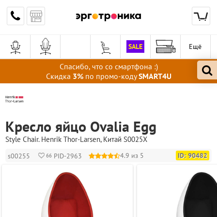
SALE
Ещё
Спасибо, что со смартфона :)
Скидка
3%
по промо-коду
SMART4U
Кресло яйцо Ovalia Egg
Style Chair
.
Henrik Thor-Larsen
, Китай
S0025Х
4.9 из 5
ID: 90482
s00255
PID-2963
66