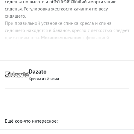
сиденья по высоте и обеспечивающий амортизацию
сиденья.
Регулировка жесткости качания по весу
сидящего.
При правильной установке спинка кресла и спина
сидящего находятся в балансе, кресло с легкостью следует
движениям тела.
Механизм качания
с фиксацией -
устройство, изменяющее положение кресла за счет
смещения центра тяжести сидящего с фиксацией.
Dazato
Кресла из Италии
Офис 
г.
Ещё кое-что интересное: