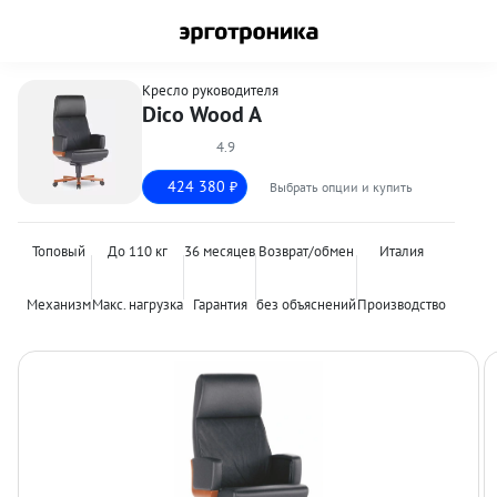
Кресло руководителя
Dico Wood A
4.9
424 380
Выбрать опции и купить
₽
Топовый
До 110 кг
36 месяцев
Возврат/обмен
Италия
Механизм
Макс. нагрузка
Гарантия
без объяснений
Производство