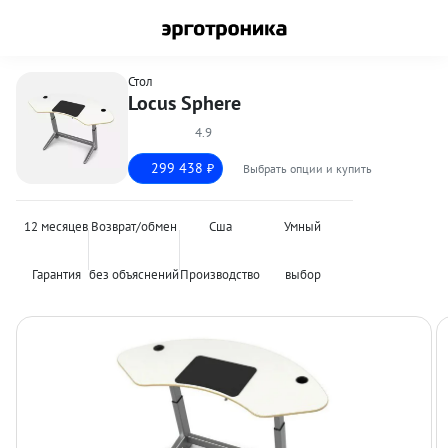
Стол
Locus Sphere
4.9
299 438
Выбрать опции и купить
₽
12 месяцев
Возврат/обмен
Сша
Умный
Гарантия
без объяснений
Производство
выбор