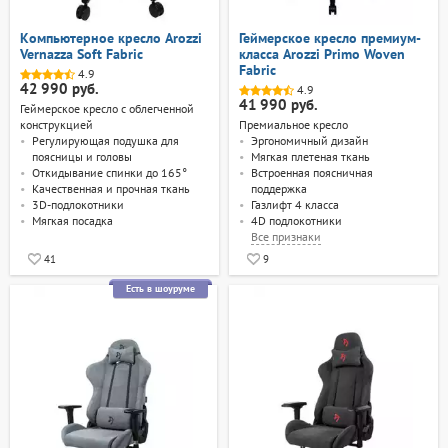
Компьютерное кресло Arozzi
Геймерское кресло премиум-
Vernazza Soft Fabric
класса Arozzi Primo Woven
Fabric
4.9
42 990 руб.
4.9
41 990 руб.
Геймерское кресло с облегченной
конструкцией
Премиальное кресло
Регулирующая подушка для
Эргономичный дизайн
поясницы и головы
Мягкая плетеная ткань
Откидывание спинки до 165°
Встроенная поясничная
Качественная и прочная ткань
поддержка
3D-подлокотники
Газлифт 4 класса
Мягкая посадка
4D подлокотники
Все
признаки
41
9
Есть в шоуруме