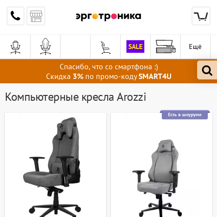
SALE
Ещё
Спасибо, что со смартфона :)
Скидка
3%
по промо-коду
SMART4U
Компьютерные кресла Arozzi
Есть в шоуруме