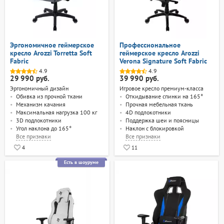
Эргономичное геймерское
Профессиональное
кресло Arozzi Torretta Soft
геймерское кресло Arozzi
Fabric
Verona Signature Soft Fabric
4.9
4.9
29 990 руб.
39 990 руб.
Эргономичный дизайн
Игровое кресло премиум-класса
Обивка из прочной ткани
Откидывание спинки на 165°
Механизм качания
Прочная мебельная ткань
Максимальная нагрузка 100 кг
4D подлокотники
3D подлокотники
Поддержка шеи и поясницы
Угол наклона до 165°
Наклон с блокировкой
Все
признаки
Все
признаки
4
11
Есть в шоуруме