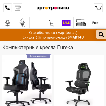
SALE
Ещё
Спасибо, что со смартфона :)
Скидка
3%
по промо-коду
SMART4U
Компьютерные кресла Eureka
Есть в шоуруме