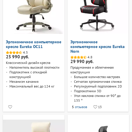
Эргономичное компьютерное
Эргономичное
кресло Eureka OC11
компьютерное кресло Eureka
Norn
4.5
25 990 руб.
4.8
29 990 руб.
Классический дизайн кресла
Наполнитель высокой плотности
Продуманная и облегченная
Подлокотник с откидной
конструкция
конструкцией
Большое количество настроек
Механизм качания
Сетчатая эргономичная спинка
Максимальный вес до 124 кг
Регулируемый подголовник 2D
Подлокотники 3D
Угол наклона спинки от 90° до
135 °
5
отзывов
13