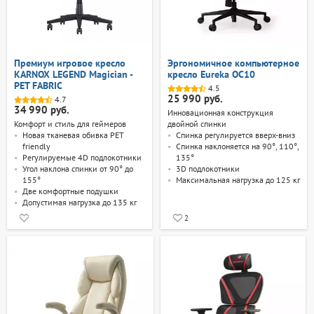
Премиум игровое кресло
Эргономичное компьютерное
KARNOX LEGEND Magician -
кресло Eureka OC10
PET FABRIC
4.5
25 990 руб.
4.7
34 990 руб.
Инновационная конструкция
Комфорт и стиль для геймеров
двойной спинки
Новая тканевая обивка PET
Спинка регулируется вверх-вниз
friendly
Спинка наклоняется на 90°, 110°,
Регулируемые 4D подлокотники
135°
Угол наклона спинки от 90° до
3D подлокотники
155°
Максимальная нагрузка до 125 кг
Две комфортные подушки
Допустимая нагрузка до 135 кг
2