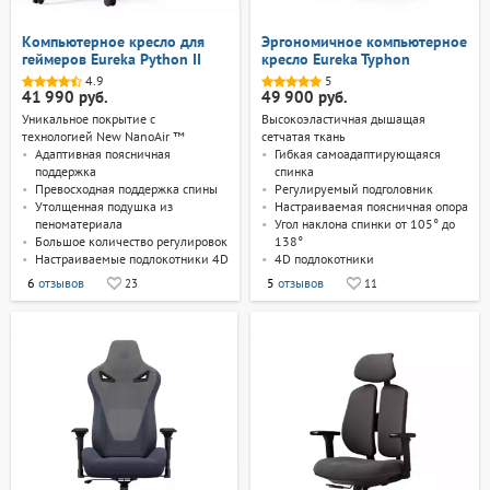
Компьютерное кресло для
Эргономичное компьютерное
геймеров Eureka Python II
кресло Eureka Typhon
4.9
5
41 990 руб.
49 900 руб.
Уникальное покрытие с
Высокоэластичная дышащая
технологией New NanoAir ™
сетчатая ткань
Адаптивная поясничная
Гибкая самоадаптирующаяся
поддержка
спинка
Превосходная поддержка спины
Регулируемый подголовник
Утолщенная подушка из
Настраиваемая поясничная опора
пеноматериала
Угол наклона спинки от 105° до
Большое количество регулировок
138°
Настраиваемые подлокотники 4D
4D подлокотники
6
отзывов
5
отзывов
23
11