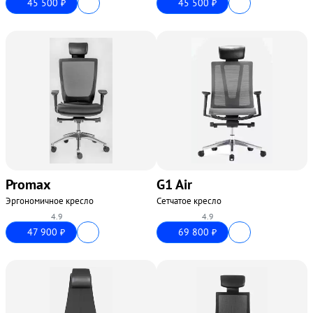
45 500
45 500
₽
₽
Promax
G1 Air
Эргономичное кресло
Сетчатое кресло
4.9
4.9
47 900
69 800
₽
₽