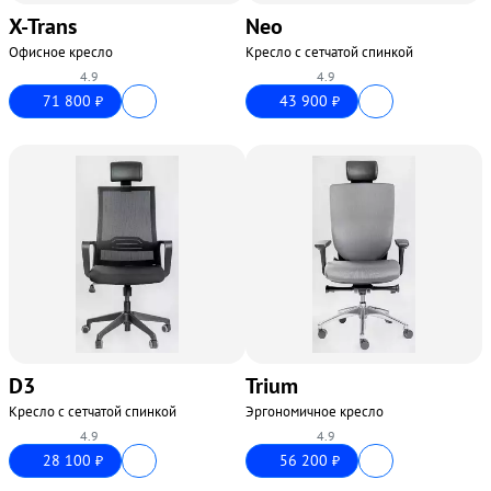
X-Trans
Neo
Офисное кресло
Кресло с сетчатой спинкой
4.9
4.9
71 800
43 900
₽
₽
D3
Trium
Кресло с сетчатой спинкой
Эргономичное кресло
4.9
4.9
28 100
56 200
₽
₽