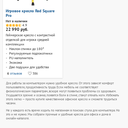
Игровое кресло Red Square
Pro
Нет в наличии
4.9
22 990 руб.
Геймерское кресло с контрастной
отделкой для игрока средней
комплекции
Наклон спинки до 180°
Регулируемые подлокотники
PU-наполнитель
Экокожа
Две подушки для удобства
6
отзывов
386
Для работы за компьютером нужно удобное кресло. От этого зависят комфорт
пользователя, продуктивность труда. Если мебель не соответствует
физиологическим параметрам, вскоре могут появиться проблемы со здоровьем.
Ухудшается зрение и осанка, появятся боли в спине, станут отекать ноги. Избежать
этого легко — просто купите качественное офисное кресло и сможете трудиться
часами.
Не у каждого есть время ходить по магазинам в поисках стула для компьютера. Но
это и не нужно. Мы собрали прочные и удобные кресла для офиса и дома в
онлайн-каталоге.