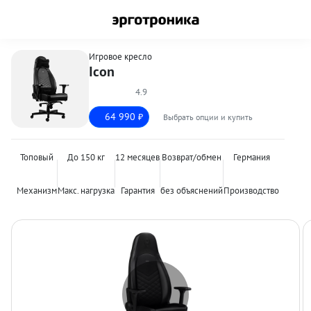
Игровое кресло
Icon
4.9
64 990
Выбрать опции и купить
₽
Топовый
До 150 кг
12 месяцев
Возврат/обмен
Германия
Механизм
Макс. нагрузка
Гарантия
без объяснений
Производство