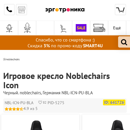
SALE
Ещё
Спасибо, что со смартфона :)
Скидка
3%
по промо-коду
SMART4U
Игровое кресло Noblechairs
Icon
Черный
.
noblechairs
, Германия
NBL-ICN-PU-BLA
ID: 641726
NBL-ICN-PU-BLA
PID-5275
82
4.9 из 5