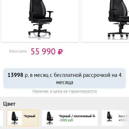
55 990
Ваша цена
13998
р. в месяц с бесплатной рассрочкой на 4
месяца
Наличие и цена не гарантируются
Цвет
n
Черный
Черный / платиновый белый
Java Ed
+
-2000 руб.
9000 