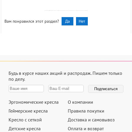
Далеко не каждая игровая сессия заканчивается победой, но когда вы находитесь в комфортном кресле, дарящем только положительные эмоции, - вы всегда будете гарантированно получать положительный исход от любого выполняемого действия.
Вам понравился этот раздел?
Да
Нет
Будь в курсе наших акций и распродаж.
Пишем только
по делу.
Эргономические кресла
О компании
Геймерские кресла
Правила покупки
Кресло с сеткой
Доставка и самовывоз
Детские кресла
Оплата и возврат